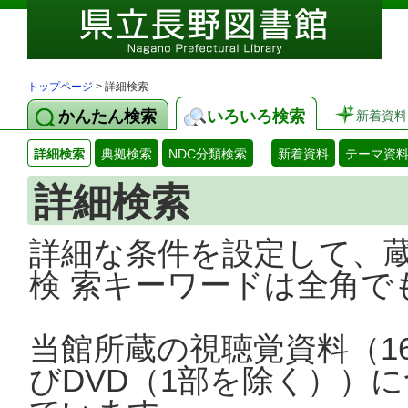
トップページ
> 詳細検索
かんたん検索
いろいろ検索
新着資料
詳細検索
典拠検索
NDC分類検索
新着資料
テーマ資
詳細検索
詳細な条件を設定して、
検 索キーワードは全角で
当館所蔵の視聴覚資料（1
びDVD（1部を除く））