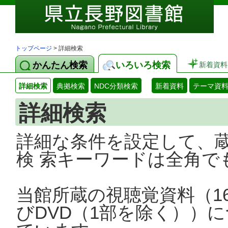
トップページ
> 詳細検索
かんたん検索
いろいろ検索
新着資料
詳細検索
典拠検索
NDC分類検索
新着資料
テーマ資
詳細検索
詳細な条件を設定して、
検 索キーワードは全角で
当館所蔵の視聴覚資料（1
びDVD（1部を除く））