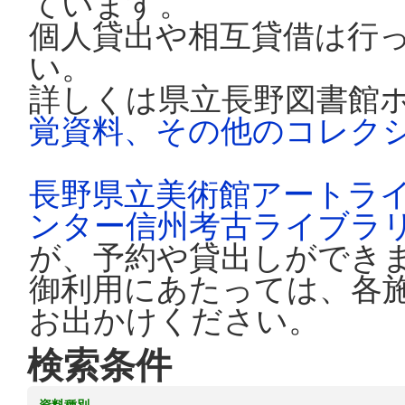
ています。
個人貸出や相互貸借は行
い。
詳しくは県立長野図書館
覚資料、その他のコレク
長野県立美術館アートラ
ンター信州考古ライブラ
が、予約や貸出しができ
御利用にあたっては、各
お出かけください。
検索条件