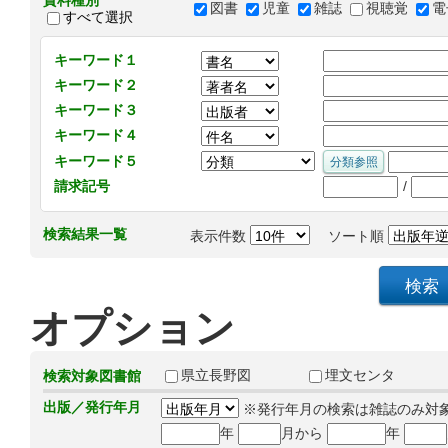
資料種別
図書
児童
雑誌
視聴覚
電
すべて選択
キーワード１
キーワード２
キーワード３
キーワード４
キーワード５
/
請求記号
検索結果一覧
表示件数
ソート順
オプション
県立長野図
埋文センタ
検索対象図書館
出版／発行年月
※発行年月の検索は雑誌のみ対
年
月から
年