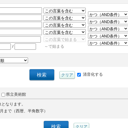
/
～で始まる
清音化する
県立美術館
象となります。
月まで（西暦、半角数字）