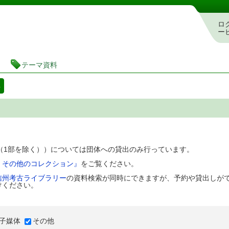
図書館 蔵書検索・予約システム
ロ
ー
テーマ資料
料
D（1部を除く））については団体への貸出のみ行っています。
、その他のコレクション』
をご覧ください。
信州考古ライブラリー
の資料検索が同時にできますが、予約や貸出しが
けください。
子媒体
その他