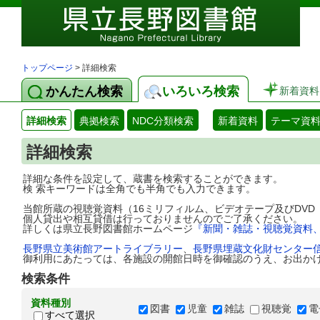
トップページ
> 詳細検索
かんたん検索
いろいろ検索
新着資料
詳細検索
典拠検索
NDC分類検索
新着資料
テーマ資
詳細検索
詳細な条件を設定して、蔵書を検索することができます。
検 索キーワードは全角でも半角でも入力できます。
当館所蔵の視聴覚資料（16ミリフィルム、ビデオテープ及びDV
個人貸出や相互貸借は行っておりませんのでご了承ください。
詳しくは県立長野図書館ホームページ
『新聞・雑誌・視聴覚資料
長野県立美術館アートライブラリー
、
長野県埋蔵文化財センター
御利用にあたっては、各施設の開館日時を御確認のうえ、お出か
検索条件
資料種別
図書
児童
雑誌
視聴覚
電
すべて選択