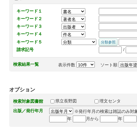
キーワード１
キーワード２
キーワード３
キーワード４
キーワード５
/
請求記号
検索結果一覧
表示件数
ソート順
オプション
県立長野図
埋文センタ
検索対象図書館
出版／発行年月
※発行年月の検索は雑誌のみ対
年
月から
年