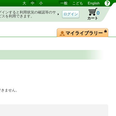
大
中
小
一般
こども
English
0
グインすると利用状況の確認等のサ
ビスを利用できます。
カート
マイライブラリー
できません。