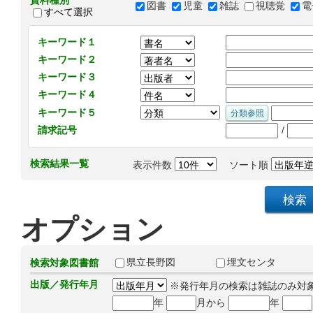
資料種別
図書
児童
雑誌
視聴覚
電
すべて選択
キーワード１
キーワード２
キーワード３
キーワード４
キーワード５
/
請求記号
検索結果一覧
表示件数
ソート順
オプション
県立長野図
埋文センタ
検索対象図書館
出版／発行年月
※発行年月の検索は雑誌のみ対
年
月から
年