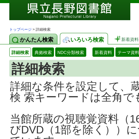
トップページ
> 詳細検索
かんたん検索
いろいろ検索
新着資料
詳細検索
典拠検索
NDC分類検索
新着資料
テーマ資
詳細検索
詳細な条件を設定して、
検 索キーワードは全角で
当館所蔵の視聴覚資料（1
びDVD（1部を除く））