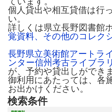
ています。
個人貸出や相互貸借は行
い。
詳しくは県立長野図書館
覚資料、その他のコレク
長野県立美術館アートラ
ンター信州考古ライブラ
が、予約や貸出しができ
御利用にあたっては、各
お出かけください。
検索条件