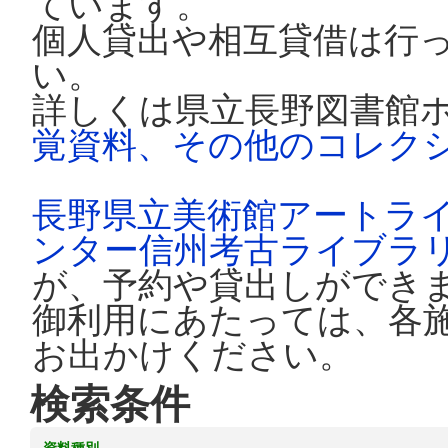
ています。
個人貸出や相互貸借は行
い。
詳しくは県立長野図書館
覚資料、その他のコレク
長野県立美術館アートラ
ンター信州考古ライブラ
が、予約や貸出しができ
御利用にあたっては、各
お出かけください。
検索条件