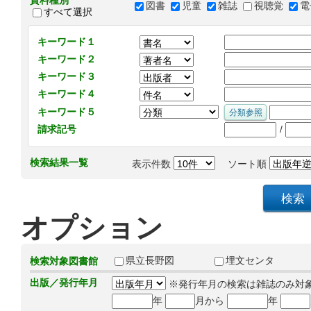
資料種別
図書
児童
雑誌
視聴覚
電
すべて選択
キーワード１
キーワード２
キーワード３
キーワード４
キーワード５
/
請求記号
検索結果一覧
表示件数
ソート順
オプション
県立長野図
埋文センタ
検索対象図書館
出版／発行年月
※発行年月の検索は雑誌のみ対
年
月から
年