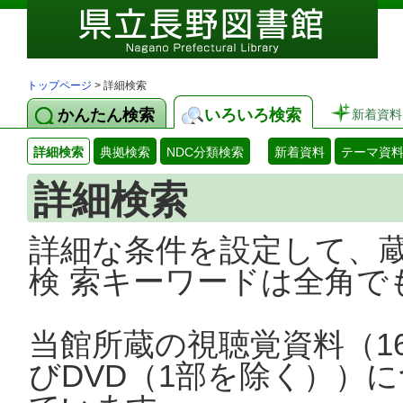
トップページ
> 詳細検索
かんたん検索
いろいろ検索
新着資料
詳細検索
典拠検索
NDC分類検索
新着資料
テーマ資
詳細検索
詳細な条件を設定して、
検 索キーワードは全角で
当館所蔵の視聴覚資料（1
びDVD（1部を除く））