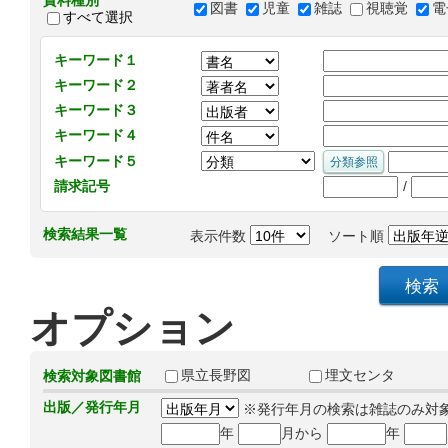
資料種別
図書
児童
雑誌
視聴覚
電
すべて選択
キーワード１
キーワード２
キーワード３
キーワード４
キーワード５
/
請求記号
検索結果一覧
表示件数
ソート順
オプション
県立長野図
埋文センタ
検索対象図書館
出版／発行年月
※発行年月の検索は雑誌のみ対
年
月から
年