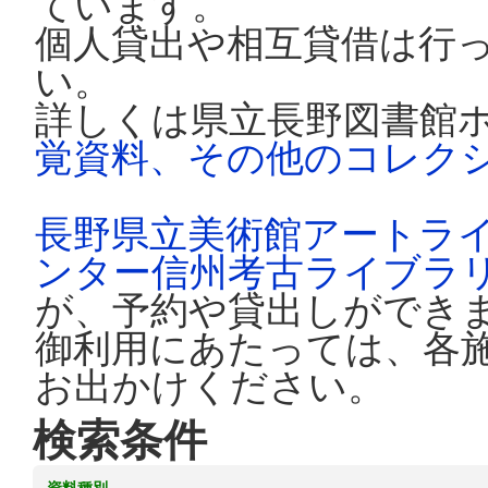
ています。
個人貸出や相互貸借は行
い。
詳しくは県立長野図書館
覚資料、その他のコレク
長野県立美術館アートラ
ンター信州考古ライブラ
が、予約や貸出しができ
御利用にあたっては、各
お出かけください。
検索条件