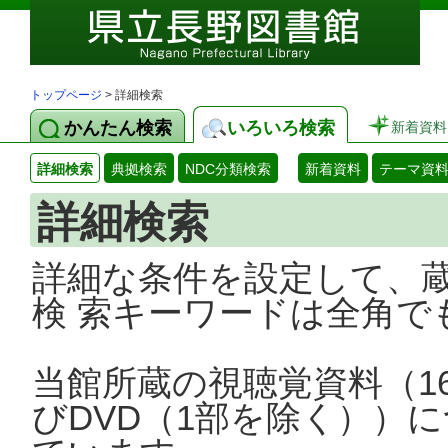
トップページ
> 詳細検索
かんたん検索
いろいろ検索
新着資料
詳細検索
典拠検索
NDC分類検索
新着資料
テーマ資
詳細検索
詳細な条件を設定して、
検 索キーワードは全角で
当館所蔵の視聴覚資料（1
びDVD（1部を除く））