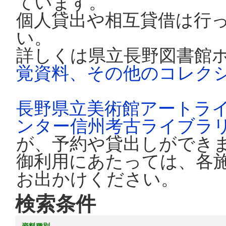
ています。
個人貸出や相互貸借は行
い。
詳しくは県立長野図書館
覚資料、その他のコレク
長野県立美術館アートラ
ンター信州考古ライブラ
が、予約や貸出しができ
御利用にあたっては、各
お出かけください。
検索条件