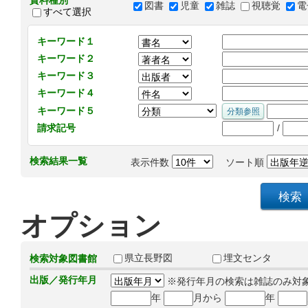
資料種別
図書
児童
雑誌
視聴覚
電
すべて選択
キーワード１
キーワード２
キーワード３
キーワード４
キーワード５
/
請求記号
検索結果一覧
表示件数
ソート順
オプション
県立長野図
埋文センタ
検索対象図書館
出版／発行年月
※発行年月の検索は雑誌のみ対
年
月から
年