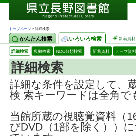
トップページ
> 詳細検索
かんたん検索
いろいろ検索
新着資料
詳細検索
典拠検索
NDC分類検索
新着資料
テーマ資
詳細検索
詳細な条件を設定して、
検 索キーワードは全角で
当館所蔵の視聴覚資料（1
びDVD（1部を除く））