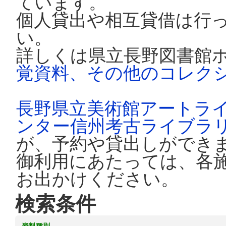
ています。
個人貸出や相互貸借は行
い。
詳しくは県立長野図書館
覚資料、その他のコレク
長野県立美術館アートラ
ンター信州考古ライブラ
が、予約や貸出しができ
御利用にあたっては、各
お出かけください。
検索条件