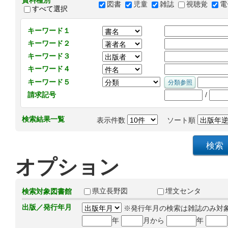
資料種別
図書
児童
雑誌
視聴覚
電
すべて選択
キーワード１
キーワード２
キーワード３
キーワード４
キーワード５
/
請求記号
検索結果一覧
表示件数
ソート順
オプション
県立長野図
埋文センタ
検索対象図書館
出版／発行年月
※発行年月の検索は雑誌のみ対
年
月から
年