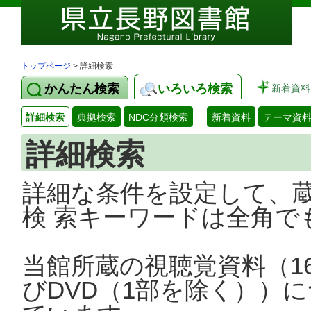
トップページ
> 詳細検索
かんたん検索
いろいろ検索
新着資料
詳細検索
典拠検索
NDC分類検索
新着資料
テーマ資
詳細検索
詳細な条件を設定して、
検 索キーワードは全角で
当館所蔵の視聴覚資料（1
びDVD（1部を除く））