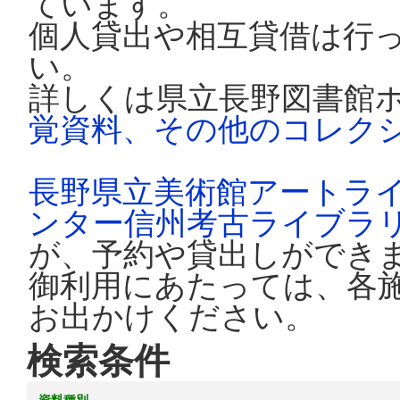
ています。
個人貸出や相互貸借は行
い。
詳しくは県立長野図書館
覚資料、その他のコレク
長野県立美術館アートラ
ンター信州考古ライブラ
が、予約や貸出しができ
御利用にあたっては、各
お出かけください。
検索条件