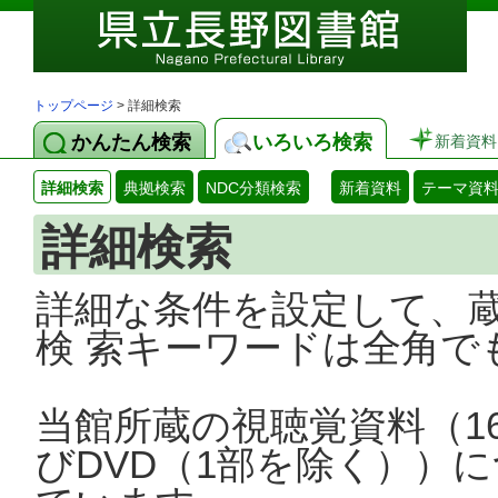
トップページ
> 詳細検索
かんたん検索
いろいろ検索
新着資料
詳細検索
典拠検索
NDC分類検索
新着資料
テーマ資
詳細検索
詳細な条件を設定して、
検 索キーワードは全角で
当館所蔵の視聴覚資料（1
びDVD（1部を除く））