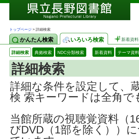
トップページ
> 詳細検索
かんたん検索
いろいろ検索
新着資料
詳細検索
典拠検索
NDC分類検索
新着資料
テーマ資
詳細検索
詳細な条件を設定して、
検 索キーワードは全角で
当館所蔵の視聴覚資料（1
びDVD（1部を除く））