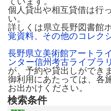
ています。
個人貸出や相互貸借は行
い。
詳しくは県立長野図書館
覚資料、その他のコレク
長野県立美術館アートラ
ンター信州考古ライブラ
が、予約や貸出しができ
御利用にあたっては、各
お出かけください。
検索条件