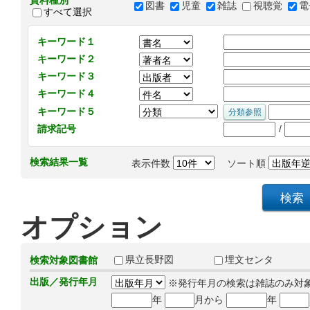
資料種別
図書
児童
雑誌
視聴覚
電
すべて選択
キーワード１
キーワード２
キーワード３
キーワード４
キーワード５
/
請求記号
検索結果一覧
表示件数
ソート順
オプション
県立長野図
埋文センタ
検索対象図書館
出版／発行年月
※発行年月の検索は雑誌のみ対
年
月から
年