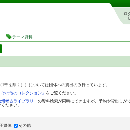
図書館 蔵書検索・予約システム
ロ
ー
テーマ資料
料
D（1部を除く））については団体への貸出のみ行っています。
、その他のコレクション』
をご覧ください。
信州考古ライブラリー
の資料検索が同時にできますが、予約や貸出しが
けください。
子媒体
その他