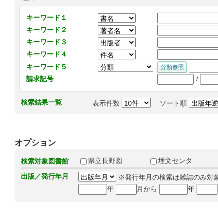
キーワード１
キーワード２
キーワード３
キーワード４
キーワード５
/
請求記号
検索結果一覧
表示件数
ソート順
オプション
県立長野図
埋文センタ
検索対象図書館
出版／発行年月
※発行年月の検索は雑誌のみ対
年
月から
年