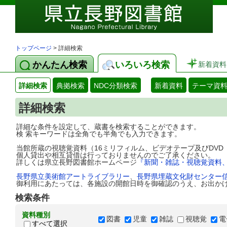
トップページ
> 詳細検索
かんたん検索
いろいろ検索
新着資料
詳細検索
典拠検索
NDC分類検索
新着資料
テーマ資
詳細検索
詳細な条件を設定して、蔵書を検索することができます。
検 索キーワードは全角でも半角でも入力できます。
当館所蔵の視聴覚資料（16ミリフィルム、ビデオテープ及びDV
個人貸出や相互貸借は行っておりませんのでご了承ください。
詳しくは県立長野図書館ホームページ
『新聞・雑誌・視聴覚資料
長野県立美術館アートライブラリー
、
長野県埋蔵文化財センター
御利用にあたっては、各施設の開館日時を御確認のうえ、お出か
検索条件
資料種別
図書
児童
雑誌
視聴覚
電
すべて選択