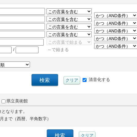
/
～で始まる
清音化する
県立美術館
象となります。
月まで（西暦、半角数字）