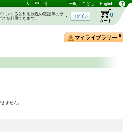
大
中
小
一般
こども
English
0
グインすると利用状況の確認等のサ
ビスを利用できます。
カート
マイライブラリー
できません。