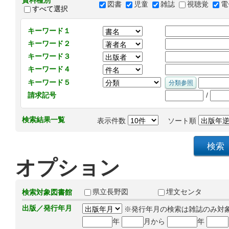
資料種別
図書
児童
雑誌
視聴覚
電
すべて選択
キーワード１
キーワード２
キーワード３
キーワード４
キーワード５
/
請求記号
検索結果一覧
表示件数
ソート順
オプション
県立長野図
埋文センタ
検索対象図書館
出版／発行年月
※発行年月の検索は雑誌のみ対
年
月から
年