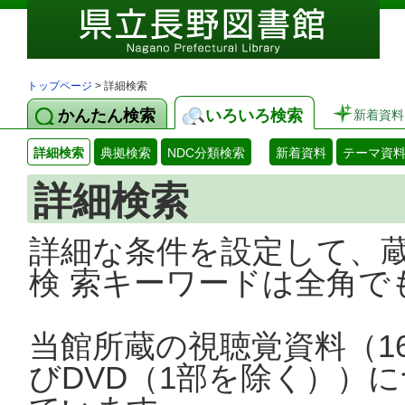
トップページ
> 詳細検索
かんたん検索
いろいろ検索
新着資料
詳細検索
典拠検索
NDC分類検索
新着資料
テーマ資
詳細検索
詳細な条件を設定して、
検 索キーワードは全角で
当館所蔵の視聴覚資料（1
びDVD（1部を除く））