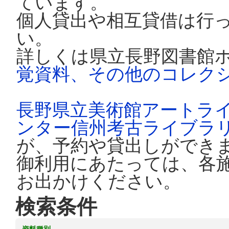
ています。
個人貸出や相互貸借は行
い。
詳しくは県立長野図書館
覚資料、その他のコレク
長野県立美術館アートラ
ンター信州考古ライブラ
が、予約や貸出しができ
御利用にあたっては、各
お出かけください。
検索条件