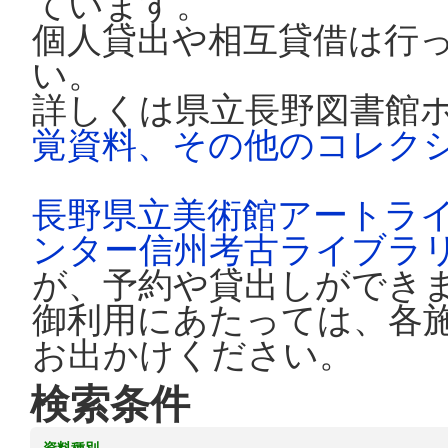
ています。
個人貸出や相互貸借は行
い。
詳しくは県立長野図書館
覚資料、その他のコレク
長野県立美術館アートラ
ンター信州考古ライブラ
が、予約や貸出しができ
御利用にあたっては、各
お出かけください。
検索条件