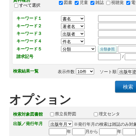
資料種別
図書
児童
雑誌
視聴覚
電
すべて選択
キーワード１
キーワード２
キーワード３
キーワード４
キーワード５
/
請求記号
検索結果一覧
表示件数
ソート順
オプション
県立長野図
埋文センタ
検索対象図書館
出版／発行年月
※発行年月の検索は雑誌のみ対
年
月から
年