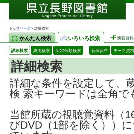
トップページ
> 詳細検索
かんたん検索
いろいろ検索
新着資料
詳細検索
典拠検索
NDC分類検索
新着資料
テーマ資
詳細検索
詳細な条件を設定して、
検 索キーワードは全角で
当館所蔵の視聴覚資料（1
びDVD（1部を除く））