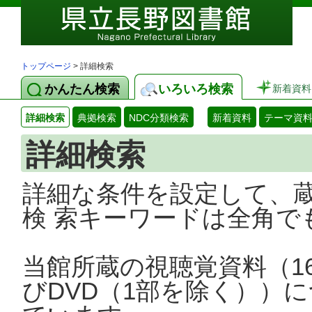
トップページ
> 詳細検索
かんたん検索
いろいろ検索
新着資料
詳細検索
典拠検索
NDC分類検索
新着資料
テーマ資
詳細検索
詳細な条件を設定して、
検 索キーワードは全角で
当館所蔵の視聴覚資料（1
びDVD（1部を除く））