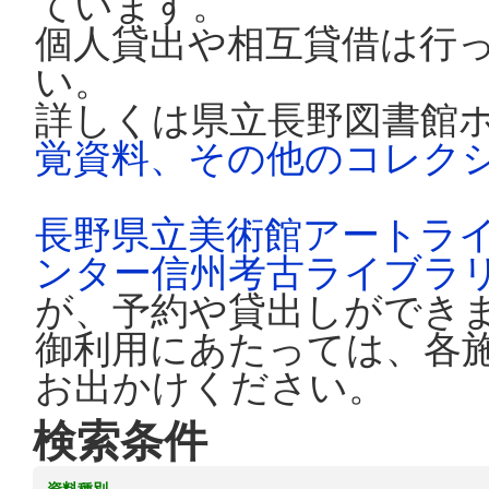
ています。
個人貸出や相互貸借は行
い。
詳しくは県立長野図書館
覚資料、その他のコレク
長野県立美術館アートラ
ンター信州考古ライブラ
が、予約や貸出しができ
御利用にあたっては、各
お出かけください。
検索条件