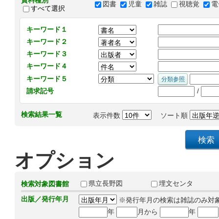
資料種別
図書
児童
雑誌
視聴覚
電
すべて選択
キーワード１
キーワード２
キーワード３
キーワード４
キーワード５
/
請求記号
検索結果一覧
表示件数
ソート順
オプション
県立長野図
埋文センタ
検索対象図書館
出版／発行年月
※発行年月の検索は雑誌のみ対
年
月から
年