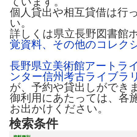
ています。
個人貸出や相互貸借は行
い。
詳しくは県立長野図書館
覚資料、その他のコレク
長野県立美術館アートラ
ンター信州考古ライブラ
が、予約や貸出しができ
御利用にあたっては、各
お出かけください。
検索条件