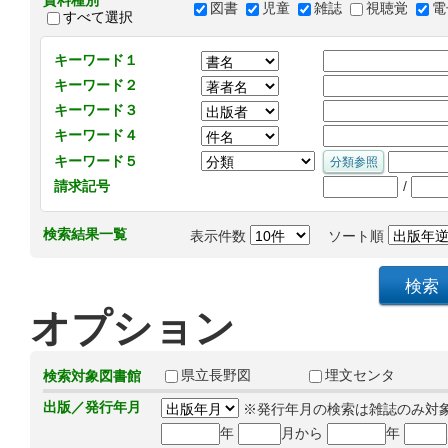
資料種別
図書
児童
雑誌
視聴覚
電
すべて選択
キーワード１
キーワード２
キーワード３
キーワード４
キーワード５
/
請求記号
検索結果一覧
表示件数
ソート順
オプション
県立長野図
埋文センタ
検索対象図書館
出版／発行年月
※発行年月の検索は雑誌のみ対
年
月から
年