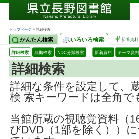
トップページ
> 詳細検索
かんたん検索
いろいろ検索
新着資料
詳細検索
典拠検索
NDC分類検索
新着資料
テーマ資
詳細検索
詳細な条件を設定して、
検 索キーワードは全角で
当館所蔵の視聴覚資料（1
びDVD（1部を除く））