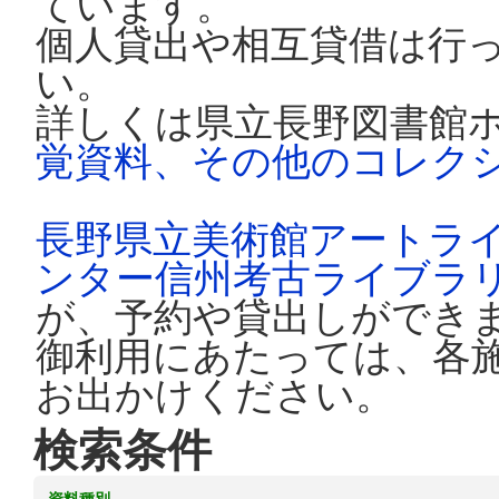
ています。
個人貸出や相互貸借は行
い。
詳しくは県立長野図書館
覚資料、その他のコレク
長野県立美術館アートラ
ンター信州考古ライブラ
が、予約や貸出しができ
御利用にあたっては、各
お出かけください。
検索条件