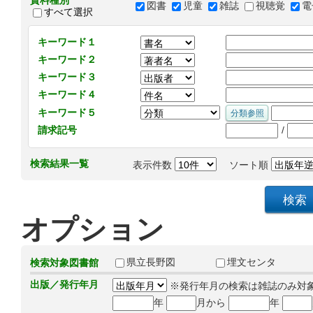
資料種別
図書
児童
雑誌
視聴覚
電
すべて選択
キーワード１
キーワード２
キーワード３
キーワード４
キーワード５
/
請求記号
検索結果一覧
表示件数
ソート順
オプション
県立長野図
埋文センタ
検索対象図書館
出版／発行年月
※発行年月の検索は雑誌のみ対
年
月から
年