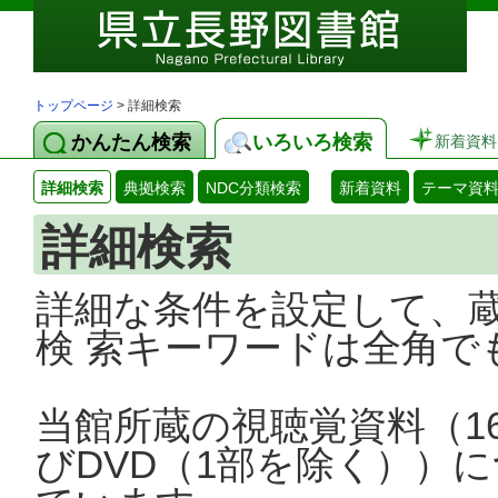
トップページ
> 詳細検索
かんたん検索
いろいろ検索
新着資料
詳細検索
典拠検索
NDC分類検索
新着資料
テーマ資
詳細検索
詳細な条件を設定して、
検 索キーワードは全角で
当館所蔵の視聴覚資料（1
びDVD（1部を除く））