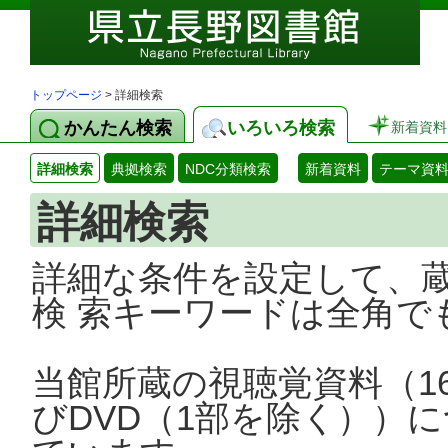
トップページ
> 詳細検索
かんたん検索
いろいろ検索
新着資料
詳細検索
典拠検索
NDC分類検索
新着資料
テーマ資
詳細検索
詳細な条件を設定して、
検 索キーワードは全角で
当館所蔵の視聴覚資料（1
びDVD（1部を除く））