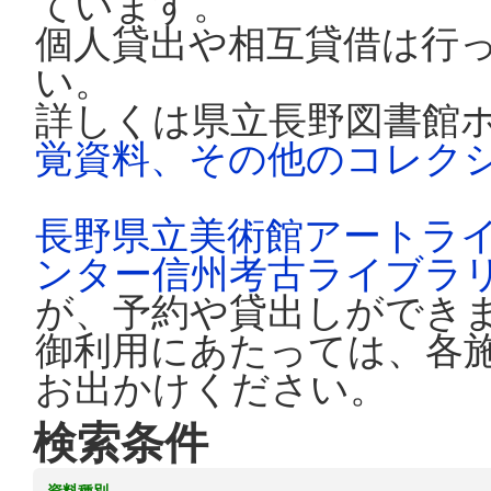
ています。
個人貸出や相互貸借は行
い。
詳しくは県立長野図書館
覚資料、その他のコレク
長野県立美術館アートラ
ンター信州考古ライブラ
が、予約や貸出しができ
御利用にあたっては、各
お出かけください。
検索条件