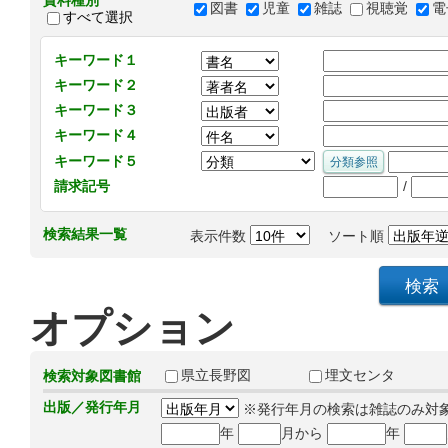
資料種別
図書
児童
雑誌
視聴覚
電
すべて選択
キーワード１
キーワード２
キーワード３
キーワード４
キーワード５
/
請求記号
検索結果一覧
表示件数
ソート順
オプション
県立長野図
埋文センタ
検索対象図書館
出版／発行年月
※発行年月の検索は雑誌のみ対
年
月から
年