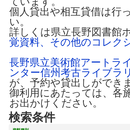
ています。
個人貸出や相互貸借は行
い。
詳しくは県立長野図書館
覚資料、その他のコレク
長野県立美術館アートラ
ンター信州考古ライブラ
が、予約や貸出しができ
御利用にあたっては、各
お出かけください。
検索条件