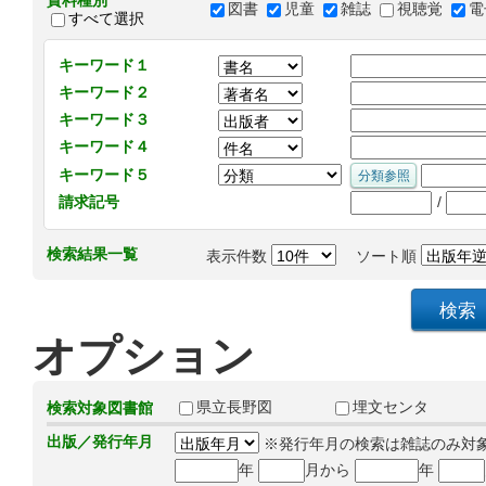
資料種別
図書
児童
雑誌
視聴覚
電
すべて選択
キーワード１
キーワード２
キーワード３
キーワード４
キーワード５
/
請求記号
検索結果一覧
表示件数
ソート順
オプション
県立長野図
埋文センタ
検索対象図書館
出版／発行年月
※発行年月の検索は雑誌のみ対
年
月から
年