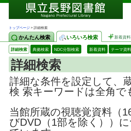
トップページ
> 詳細検索
かんたん検索
いろいろ検索
新着資料
詳細検索
典拠検索
NDC分類検索
新着資料
テーマ資
詳細検索
詳細な条件を設定して、
検 索キーワードは全角で
当館所蔵の視聴覚資料（1
びDVD（1部を除く））