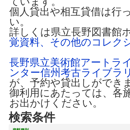
ています。
個人貸出や相互貸借は行
い。
詳しくは県立長野図書館
覚資料、その他のコレク
長野県立美術館アートラ
ンター信州考古ライブラ
が、予約や貸出しができ
御利用にあたっては、各
お出かけください。
検索条件