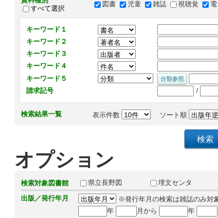
資料種別
図書
児童
雑誌
視聴覚
電
すべて選択
キーワード１
キーワード２
キーワード３
キーワード４
キーワード５
/
請求記号
検索結果一覧
表示件数
ソート順
オプション
県立長野図
埋文センタ
検索対象図書館
出版／発行年月
※発行年月の検索は雑誌のみ対
年
月から
年