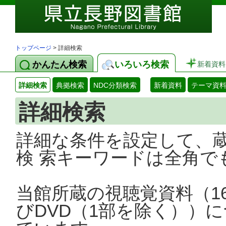
トップページ
> 詳細検索
かんたん検索
いろいろ検索
新着資料
詳細検索
典拠検索
NDC分類検索
新着資料
テーマ資
詳細検索
詳細な条件を設定して、
検 索キーワードは全角で
当館所蔵の視聴覚資料（1
びDVD（1部を除く））