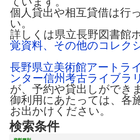
ています。
個人貸出や相互貸借は行
い。
詳しくは県立長野図書館
覚資料、その他のコレク
長野県立美術館アートラ
ンター信州考古ライブラ
が、予約や貸出しができ
御利用にあたっては、各
お出かけください。
検索条件