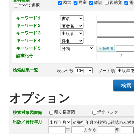
資料種別
図書
児童
雑誌
視聴覚
電
すべて選択
キーワード１
キーワード２
キーワード３
キーワード４
キーワード５
/
請求記号
検索結果一覧
表示件数
ソート順
オプション
県立長野図
埋文センタ
検索対象図書館
出版／発行年月
※発行年月の検索は雑誌のみ対
年
月から
年