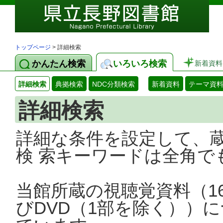
トップページ
> 詳細検索
かんたん検索
いろいろ検索
新着資料
詳細検索
典拠検索
NDC分類検索
新着資料
テーマ資
詳細検索
詳細な条件を設定して、
検 索キーワードは全角で
当館所蔵の視聴覚資料（1
びDVD（1部を除く））