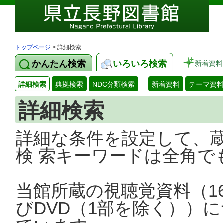
トップページ
> 詳細検索
かんたん検索
いろいろ検索
新着資料
詳細検索
典拠検索
NDC分類検索
新着資料
テーマ資
詳細検索
詳細な条件を設定して、
検 索キーワードは全角で
当館所蔵の視聴覚資料（1
びDVD（1部を除く））