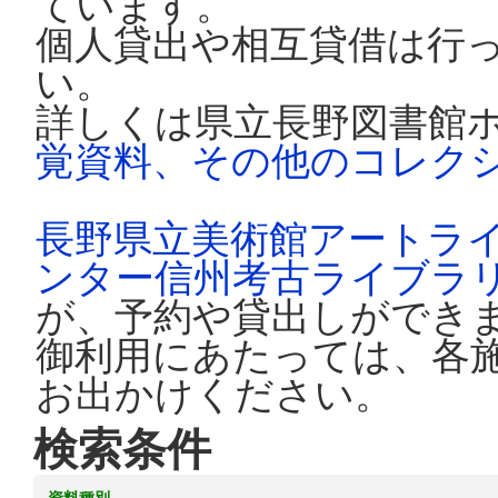
ています。
個人貸出や相互貸借は行
い。
詳しくは県立長野図書館
覚資料、その他のコレク
長野県立美術館アートラ
ンター信州考古ライブラ
が、予約や貸出しができ
御利用にあたっては、各
お出かけください。
検索条件