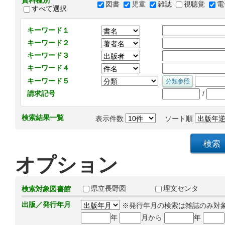
資料種別
図書
児童
雑誌
視聴覚
電
すべて選択
キーワード１
キーワード２
キーワード３
キーワード４
キーワード５
/
請求記号
検索結果一覧
表示件数
ソート順
オプション
県立長野図
埋文センタ
検索対象図書館
出版／発行年月
※発行年月の検索は雑誌のみ対
年
月から
年