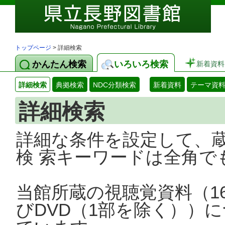
トップページ
> 詳細検索
かんたん検索
いろいろ検索
新着資料
詳細検索
典拠検索
NDC分類検索
新着資料
テーマ資
詳細検索
詳細な条件を設定して、
検 索キーワードは全角で
当館所蔵の視聴覚資料（1
びDVD（1部を除く））