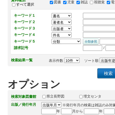
資料種別
図書
児童
雑誌
視聴覚
電
すべて選択
キーワード１
キーワード２
キーワード３
キーワード４
キーワード５
/
請求記号
検索結果一覧
表示件数
ソート順
オプション
県立長野図
埋文センタ
検索対象図書館
出版／発行年月
※発行年月の検索は雑誌のみ対
年
月から
年