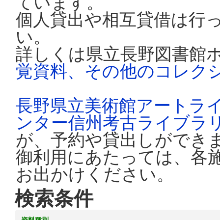
ています。
個人貸出や相互貸借は行
い。
詳しくは県立長野図書館
覚資料、その他のコレク
長野県立美術館アートラ
ンター信州考古ライブラ
が、予約や貸出しができ
御利用にあたっては、各
お出かけください。
検索条件