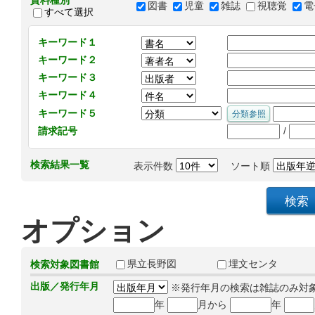
資料種別
図書
児童
雑誌
視聴覚
電
すべて選択
キーワード１
キーワード２
キーワード３
キーワード４
キーワード５
/
請求記号
検索結果一覧
表示件数
ソート順
オプション
県立長野図
埋文センタ
検索対象図書館
出版／発行年月
※発行年月の検索は雑誌のみ対
年
月から
年