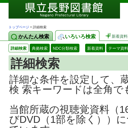
トップページ
> 詳細検索
かんたん検索
いろいろ検索
新着資料
詳細検索
典拠検索
NDC分類検索
新着資料
テーマ資
詳細検索
詳細な条件を設定して、
検 索キーワードは全角で
当館所蔵の視聴覚資料（1
びDVD（1部を除く））