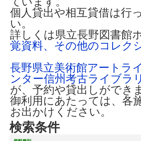
ています。
個人貸出や相互貸借は行
い。
詳しくは県立長野図書館
覚資料、その他のコレク
長野県立美術館アートラ
ンター信州考古ライブラ
が、予約や貸出しができ
御利用にあたっては、各
お出かけください。
検索条件