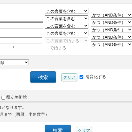
/
～で始まる
清音化する
県立美術館
象となります。
月まで（西暦、半角数字）