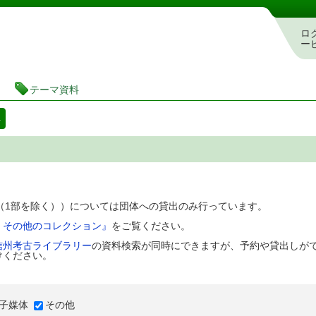
図書館 蔵書検索・予約システム
ロ
ー
テーマ資料
料
D（1部を除く））については団体への貸出のみ行っています。
、その他のコレクション』
をご覧ください。
信州考古ライブラリー
の資料検索が同時にできますが、予約や貸出しが
けください。
子媒体
その他