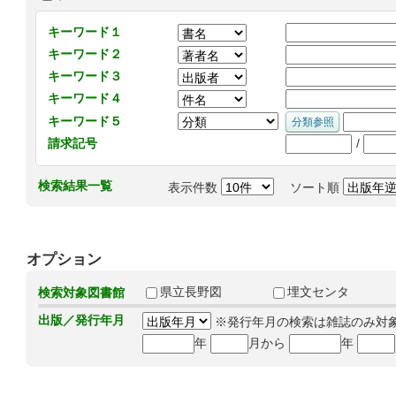
キーワード１
キーワード２
キーワード３
キーワード４
キーワード５
/
請求記号
検索結果一覧
表示件数
ソート順
オプション
県立長野図
埋文センタ
検索対象図書館
出版／発行年月
※発行年月の検索は雑誌のみ対
年
月から
年