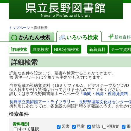
トップページ
> 詳細検索
かんたん検索
いろいろ検索
新着資料
詳細検索
典拠検索
NDC分類検索
新着資料
テーマ資
詳細検索
詳細な条件を設定して、蔵書を検索することができます。
検 索キーワードは全角でも半角でも入力できます。
当館所蔵の視聴覚資料（16ミリフィルム、ビデオテープ及びDV
個人貸出や相互貸借は行っておりませんのでご了承ください。
詳しくは県立長野図書館ホームページ
『新聞・雑誌・視聴覚資料
長野県立美術館アートライブラリー
、
長野県埋蔵文化財センター
御利用にあたっては、各施設の開館日時を御確認のうえ、お出か
検索条件
資料種別
図書
児童
雑誌
視聴覚
電
すべて選択