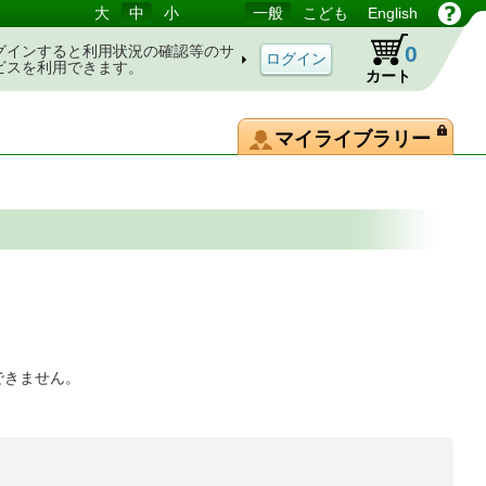
大
中
小
一般
こども
English
0
グインすると利用状況の確認等のサ
ビスを利用できます。
カート
マイライブラリー
できません。