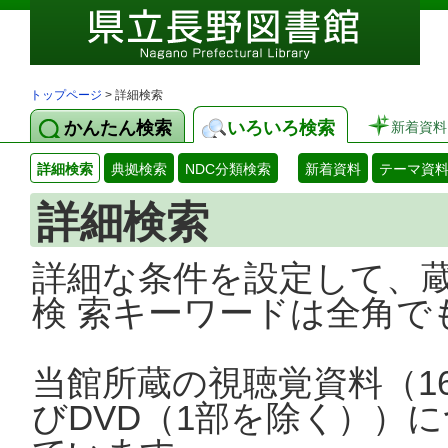
トップページ
> 詳細検索
かんたん検索
いろいろ検索
新着資料
詳細検索
典拠検索
NDC分類検索
新着資料
テーマ資
詳細検索
詳細な条件を設定して、
検 索キーワードは全角で
当館所蔵の視聴覚資料（1
びDVD（1部を除く））