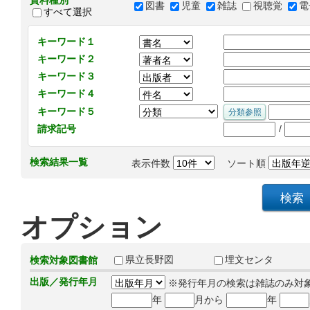
資料種別
図書
児童
雑誌
視聴覚
電
すべて選択
キーワード１
キーワード２
キーワード３
キーワード４
キーワード５
/
請求記号
検索結果一覧
表示件数
ソート順
オプション
県立長野図
埋文センタ
検索対象図書館
出版／発行年月
※発行年月の検索は雑誌のみ対
年
月から
年