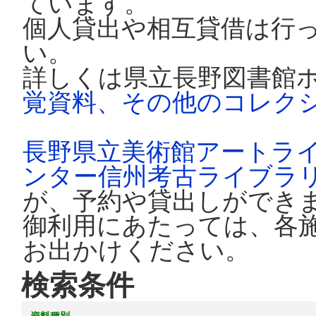
ています。
個人貸出や相互貸借は行
い。
詳しくは県立長野図書館
覚資料、その他のコレク
長野県立美術館アートラ
ンター信州考古ライブラ
が、予約や貸出しができ
御利用にあたっては、各
お出かけください。
検索条件