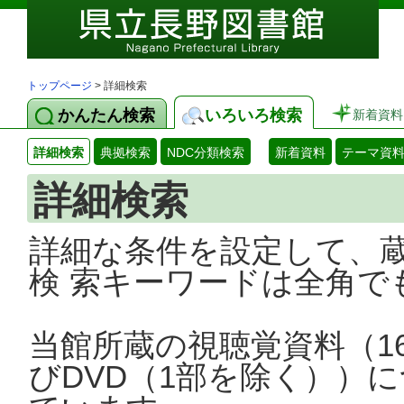
トップページ
> 詳細検索
かんたん検索
いろいろ検索
新着資料
詳細検索
典拠検索
NDC分類検索
新着資料
テーマ資
詳細検索
詳細な条件を設定して、
検 索キーワードは全角で
当館所蔵の視聴覚資料（1
びDVD（1部を除く））