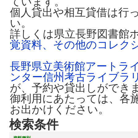
ています。
個人貸出や相互貸借は行
い。
詳しくは県立長野図書館
覚資料、その他のコレク
長野県立美術館アートラ
ンター信州考古ライブラ
が、予約や貸出しができ
御利用にあたっては、各
お出かけください。
検索条件