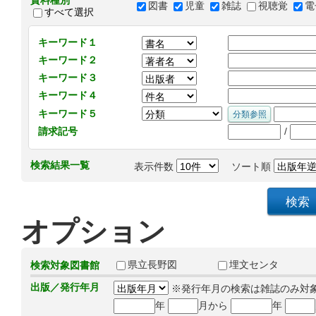
資料種別
図書
児童
雑誌
視聴覚
電
すべて選択
キーワード１
キーワード２
キーワード３
キーワード４
キーワード５
/
請求記号
検索結果一覧
表示件数
ソート順
オプション
県立長野図
埋文センタ
検索対象図書館
出版／発行年月
※発行年月の検索は雑誌のみ対
年
月から
年