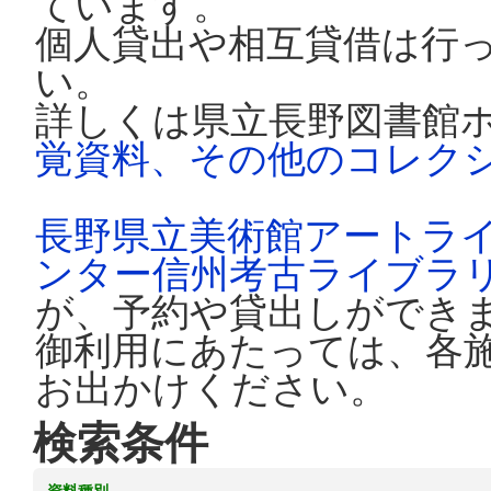
ています。
個人貸出や相互貸借は行
い。
詳しくは県立長野図書館
覚資料、その他のコレク
長野県立美術館アートラ
ンター信州考古ライブラ
が、予約や貸出しができ
御利用にあたっては、各
お出かけください。
検索条件