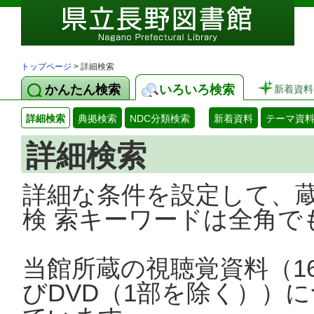
トップページ
> 詳細検索
かんたん検索
いろいろ検索
新着資料
詳細検索
典拠検索
NDC分類検索
新着資料
テーマ資
詳細検索
詳細な条件を設定して、
検 索キーワードは全角で
当館所蔵の視聴覚資料（1
びDVD（1部を除く））