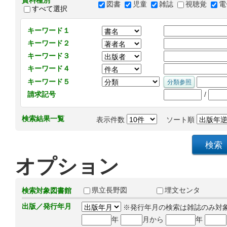
資料種別
図書
児童
雑誌
視聴覚
電
すべて選択
キーワード１
キーワード２
キーワード３
キーワード４
キーワード５
/
請求記号
検索結果一覧
表示件数
ソート順
オプション
県立長野図
埋文センタ
検索対象図書館
出版／発行年月
※発行年月の検索は雑誌のみ対
年
月から
年