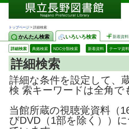
トップページ
> 詳細検索
かんたん検索
いろいろ検索
新着資料
詳細検索
典拠検索
NDC分類検索
新着資料
テーマ資
詳細検索
詳細な条件を設定して、
検 索キーワードは全角で
当館所蔵の視聴覚資料（1
びDVD（1部を除く））