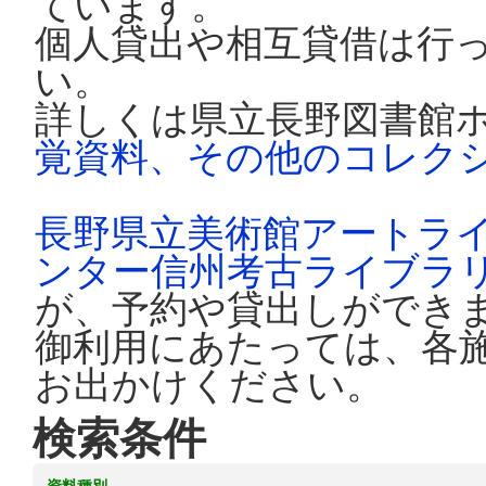
ています。
個人貸出や相互貸借は行
い。
詳しくは県立長野図書館
覚資料、その他のコレク
長野県立美術館アートラ
ンター信州考古ライブラ
が、予約や貸出しができ
御利用にあたっては、各
お出かけください。
検索条件