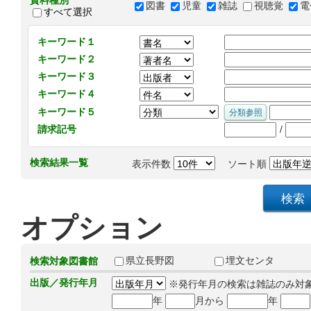
資料種別
図書
児童
雑誌
視聴覚
電
すべて選択
キーワード１
キーワード２
キーワード３
キーワード４
キーワード５
/
請求記号
検索結果一覧
表示件数
ソート順
オプション
県立長野図
埋文センタ
検索対象図書館
出版／発行年月
※発行年月の検索は雑誌のみ対
年
月から
年