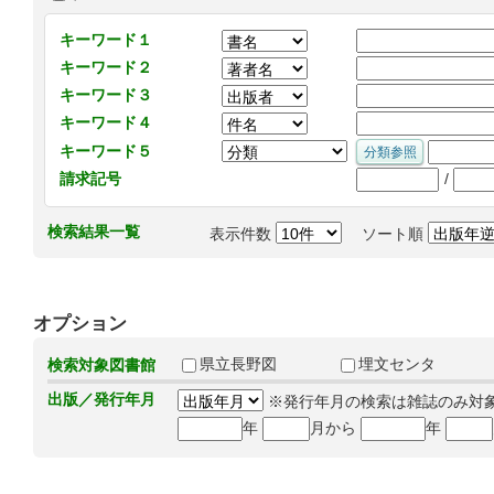
キーワード１
キーワード２
キーワード３
キーワード４
キーワード５
/
請求記号
検索結果一覧
表示件数
ソート順
オプション
県立長野図
埋文センタ
検索対象図書館
出版／発行年月
※発行年月の検索は雑誌のみ対
年
月から
年