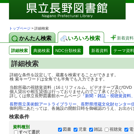
トップページ
> 詳細検索
かんたん検索
いろいろ検索
新着資料
詳細検索
典拠検索
NDC分類検索
新着資料
テーマ資
詳細検索
詳細な条件を設定して、蔵書を検索することができます。
検 索キーワードは全角でも半角でも入力できます。
当館所蔵の視聴覚資料（16ミリフィルム、ビデオテープ及びDV
個人貸出や相互貸借は行っておりませんのでご了承ください。
詳しくは県立長野図書館ホームページ
『新聞・雑誌・視聴覚資料
長野県立美術館アートライブラリー
、
長野県埋蔵文化財センター
御利用にあたっては、各施設の開館日時を御確認のうえ、お出か
検索条件
資料種別
図書
児童
雑誌
視聴覚
電
すべて選択