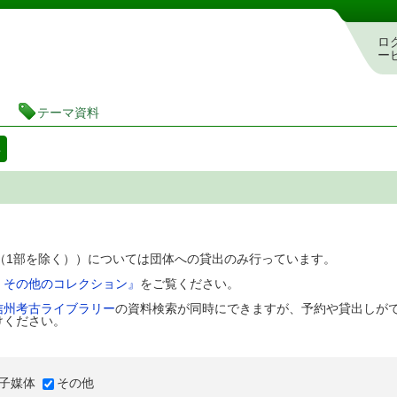
図書館 蔵書検索・予約システム
ロ
ー
テーマ資料
料
D（1部を除く））については団体への貸出のみ行っています。
、その他のコレクション』
をご覧ください。
信州考古ライブラリー
の資料検索が同時にできますが、予約や貸出しが
けください。
子媒体
その他