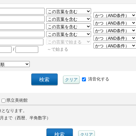
/
～で始まる
清音化する
県立美術館
象となります。
月まで（西暦、半角数字）