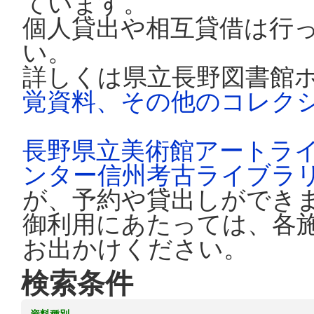
ています。
個人貸出や相互貸借は行
い。
詳しくは県立長野図書館
覚資料、その他のコレク
長野県立美術館アートラ
ンター信州考古ライブラ
が、予約や貸出しができ
御利用にあたっては、各
お出かけください。
検索条件