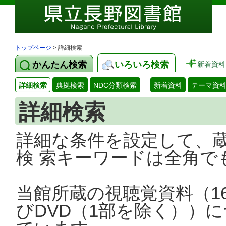
トップページ
> 詳細検索
かんたん検索
いろいろ検索
新着資料
詳細検索
典拠検索
NDC分類検索
新着資料
テーマ資
詳細検索
詳細な条件を設定して、
検 索キーワードは全角で
当館所蔵の視聴覚資料（1
びDVD（1部を除く））