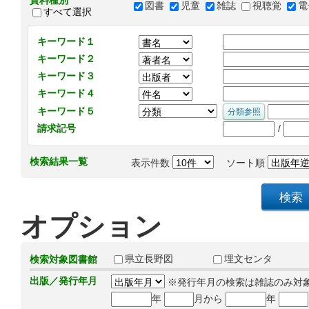
資料種別
図書
児童
雑誌
視聴覚
電
すべて選択
キーワード１
キーワード２
キーワード３
キーワード４
キーワード５
/
請求記号
検索結果一覧
表示件数
ソート順
オプション
県立長野図
埋文センタ
検索対象図書館
出版／発行年月
※発行年月の検索は雑誌のみ対
年
月から
年