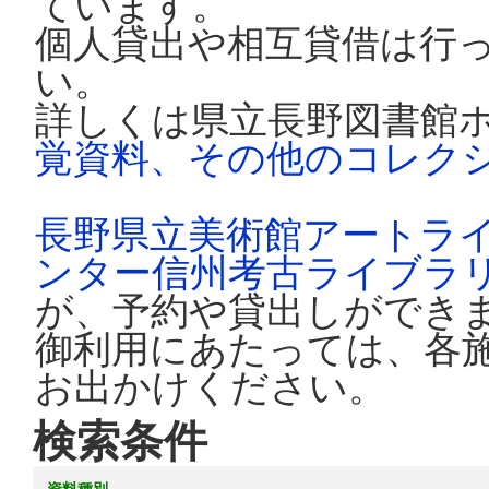
ています。
個人貸出や相互貸借は行
い。
詳しくは県立長野図書館
覚資料、その他のコレク
長野県立美術館アートラ
ンター信州考古ライブラ
が、予約や貸出しができ
御利用にあたっては、各
お出かけください。
検索条件