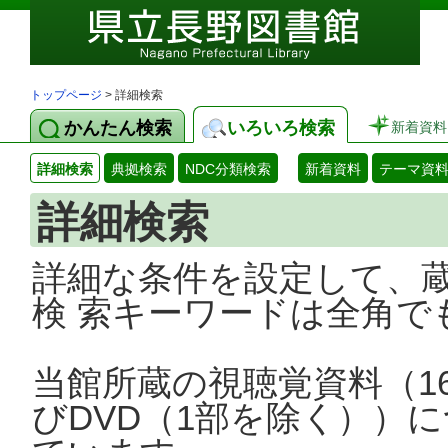
トップページ
> 詳細検索
かんたん検索
いろいろ検索
新着資料
詳細検索
典拠検索
NDC分類検索
新着資料
テーマ資
詳細検索
詳細な条件を設定して、
検 索キーワードは全角で
当館所蔵の視聴覚資料（1
びDVD（1部を除く））