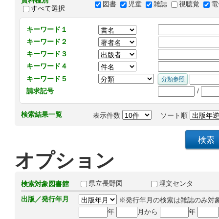
資料種別
図書
児童
雑誌
視聴覚
電
すべて選択
キーワード１
キーワード２
キーワード３
キーワード４
キーワード５
/
請求記号
検索結果一覧
表示件数
ソート順
オプション
県立長野図
埋文センタ
検索対象図書館
出版／発行年月
※発行年月の検索は雑誌のみ対
年
月から
年