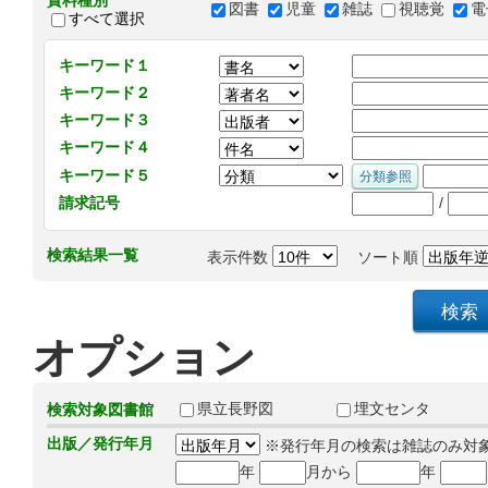
資料種別
図書
児童
雑誌
視聴覚
電
すべて選択
キーワード１
キーワード２
キーワード３
キーワード４
キーワード５
/
請求記号
検索結果一覧
表示件数
ソート順
オプション
県立長野図
埋文センタ
検索対象図書館
出版／発行年月
※発行年月の検索は雑誌のみ対
年
月から
年