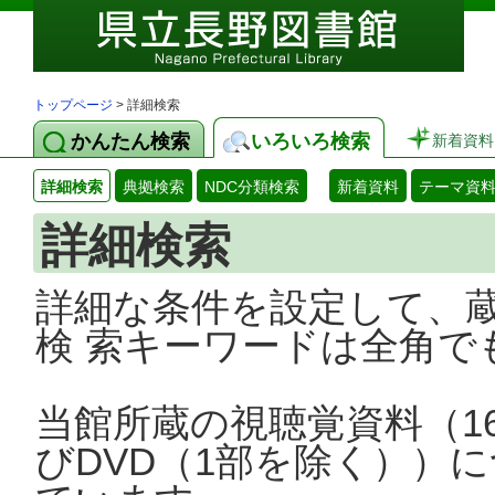
トップページ
> 詳細検索
かんたん検索
いろいろ検索
新着資料
詳細検索
典拠検索
NDC分類検索
新着資料
テーマ資
詳細検索
詳細な条件を設定して、
検 索キーワードは全角で
当館所蔵の視聴覚資料（1
びDVD（1部を除く））