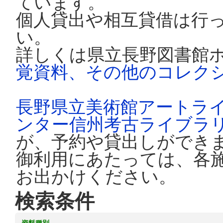
ています。
個人貸出や相互貸借は行
い。
詳しくは県立長野図書館
覚資料、その他のコレク
長野県立美術館アートラ
ンター信州考古ライブラ
が、予約や貸出しができ
御利用にあたっては、各
お出かけください。
検索条件