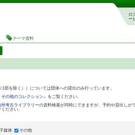
図書館 蔵書検索・予約システム
ロ
ー
テーマ資料
料
D（1部を除く））については団体への貸出のみ行っています。
、その他のコレクション』
をご覧ください。
信州考古ライブラリー
の資料検索が同時にできますが、予約や貸出しが
けください。
子媒体
その他