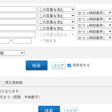
/
～で始まる
清音化する
県立美術館
象となります。
月まで（西暦、半角数字）