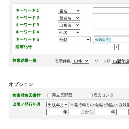
キーワード１
キーワード２
キーワード３
キーワード４
キーワード５
/
請求記号
検索結果一覧
表示件数
ソート順
オプション
県立長野図
埋文センタ
検索対象図書館
出版／発行年月
※発行年月の検索は雑誌のみ対
年
月から
年