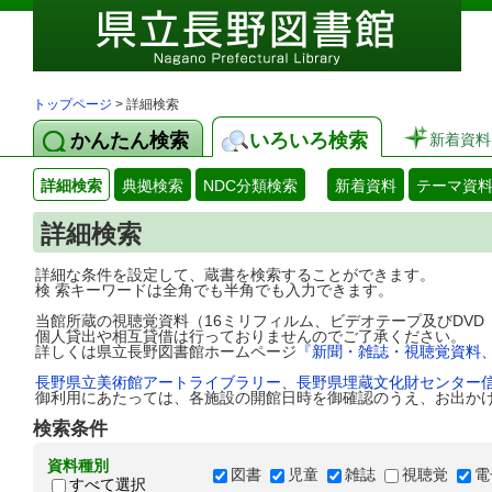
トップページ
> 詳細検索
かんたん検索
いろいろ検索
新着資料
詳細検索
典拠検索
NDC分類検索
新着資料
テーマ資
詳細検索
詳細な条件を設定して、蔵書を検索することができます。
検 索キーワードは全角でも半角でも入力できます。
当館所蔵の視聴覚資料（16ミリフィルム、ビデオテープ及びDV
個人貸出や相互貸借は行っておりませんのでご了承ください。
詳しくは県立長野図書館ホームページ
『新聞・雑誌・視聴覚資料
長野県立美術館アートライブラリー
、
長野県埋蔵文化財センター
御利用にあたっては、各施設の開館日時を御確認のうえ、お出か
検索条件
資料種別
図書
児童
雑誌
視聴覚
電
すべて選択