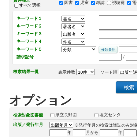
資料種別
図書
児童
雑誌
視聴覚
電
すべて選択
キーワード１
キーワード２
キーワード３
キーワード４
キーワード５
/
請求記号
検索結果一覧
表示件数
ソート順
オプション
県立長野図
埋文センタ
検索対象図書館
出版／発行年月
※発行年月の検索は雑誌のみ対
年
月から
年