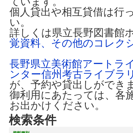
ています。
個人貸出や相互貸借は行
い。
詳しくは県立長野図書館
覚資料、その他のコレク
長野県立美術館アートラ
ンター信州考古ライブラ
が、予約や貸出しができ
御利用にあたっては、各
お出かけください。
検索条件