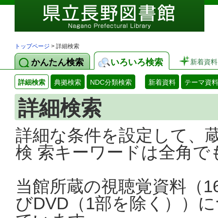
トップページ
> 詳細検索
かんたん検索
いろいろ検索
新着資料
詳細検索
典拠検索
NDC分類検索
新着資料
テーマ資
詳細検索
詳細な条件を設定して、
検 索キーワードは全角で
当館所蔵の視聴覚資料（1
びDVD（1部を除く））