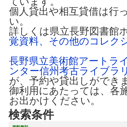
ています。
個人貸出や相互貸借は行
い。
詳しくは県立長野図書館
覚資料、その他のコレク
長野県立美術館アートラ
ンター信州考古ライブラ
が、予約や貸出しができ
御利用にあたっては、各
お出かけください。
検索条件