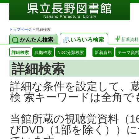
トップページ
> 詳細検索
かんたん検索
いろいろ検索
新着資料
詳細検索
典拠検索
NDC分類検索
新着資料
テーマ資
詳細検索
詳細な条件を設定して、
検 索キーワードは全角で
当館所蔵の視聴覚資料（1
びDVD（1部を除く））