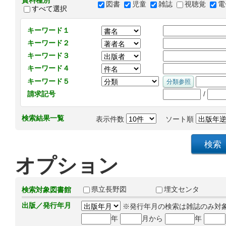
資料種別
図書
児童
雑誌
視聴覚
電
すべて選択
キーワード１
キーワード２
キーワード３
キーワード４
キーワード５
/
請求記号
検索結果一覧
表示件数
ソート順
オプション
県立長野図
埋文センタ
検索対象図書館
出版／発行年月
※発行年月の検索は雑誌のみ対
年
月から
年