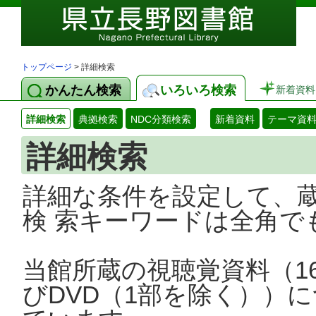
トップページ
> 詳細検索
かんたん検索
いろいろ検索
新着資料
詳細検索
典拠検索
NDC分類検索
新着資料
テーマ資
詳細検索
詳細な条件を設定して、
検 索キーワードは全角で
当館所蔵の視聴覚資料（1
びDVD（1部を除く））