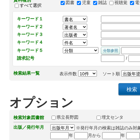
資料種別
図書
児童
雑誌
視聴覚
電
すべて選択
キーワード１
キーワード２
キーワード３
キーワード４
キーワード５
/
請求記号
検索結果一覧
表示件数
ソート順
オプション
県立長野図
埋文センタ
検索対象図書館
出版／発行年月
※発行年月の検索は雑誌のみ対
年
月から
年