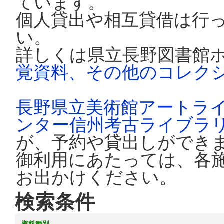
ています。
個人貸出や相互貸借は行
い。
詳しくは県立長野図書館
覚資料、その他のコレク
長野県立美術館アートラ
ンター信州考古ライブラ
が、予約や貸出しができ
御利用にあたっては、各
お出かけください。
検索条件