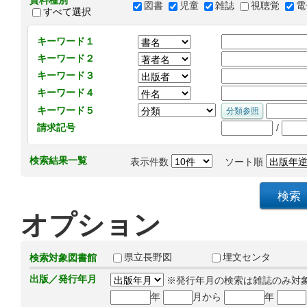
資料種別
図書
児童
雑誌
視聴覚
電
すべて選択
キーワード１
キーワード２
キーワード３
キーワード４
キーワード５
/
請求記号
検索結果一覧
表示件数
ソート順
オプション
県立長野図
埋文センタ
検索対象図書館
出版／発行年月
※発行年月の検索は雑誌のみ対
年
月から
年