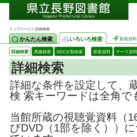
トップページ
> 詳細検索
かんたん検索
いろいろ検索
新着資料
詳細検索
典拠検索
NDC分類検索
新着資料
テーマ資
詳細検索
詳細な条件を設定して、
検 索キーワードは全角で
当館所蔵の視聴覚資料（1
びDVD（1部を除く））