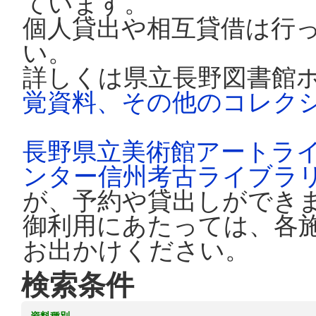
ています。
個人貸出や相互貸借は行
い。
詳しくは県立長野図書館
覚資料、その他のコレク
長野県立美術館アートラ
ンター信州考古ライブラ
が、予約や貸出しができ
御利用にあたっては、各
お出かけください。
検索条件