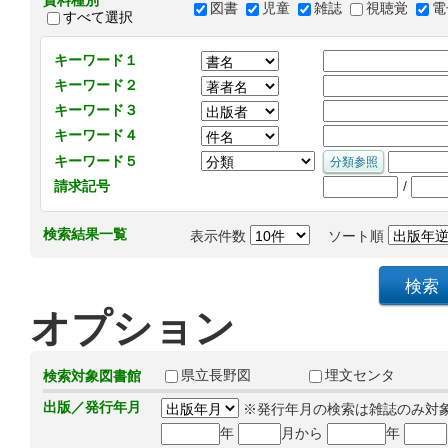
資料種別
図書
児童
雑誌
視聴覚
電
すべて選択
キーワード１
キーワード２
キーワード３
キーワード４
キーワード５
/
請求記号
検索結果一覧
表示件数
ソート順
オプション
県立長野図
埋文センタ
検索対象図書館
出版／発行年月
※発行年月の検索は雑誌のみ対
年
月から
年