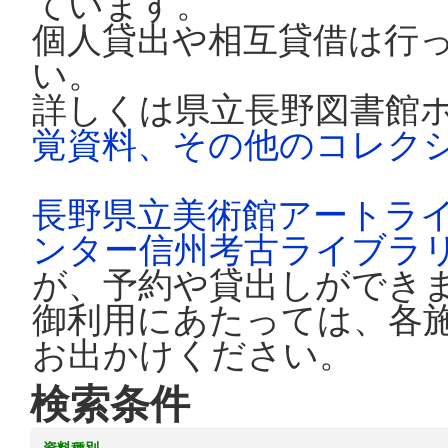
ています。
個人貸出や相互貸借は行
い。
詳しくは県立長野図書館
覚資料、その他のコレク
長野県立美術館アートラ
ンター信州考古ライブラ
が、予約や貸出しができ
御利用にあたっては、各
お出かけください。
検索条件