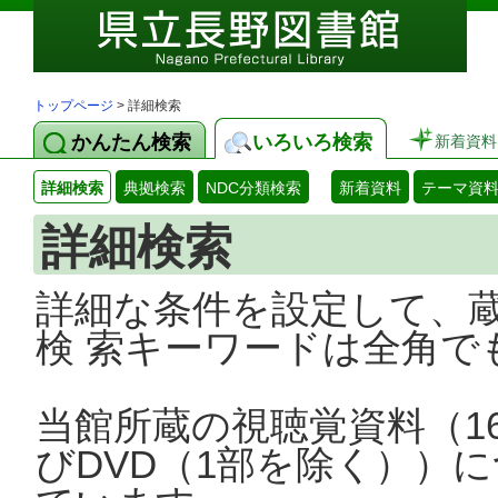
トップページ
> 詳細検索
かんたん検索
いろいろ検索
新着資料
詳細検索
典拠検索
NDC分類検索
新着資料
テーマ資
詳細検索
詳細な条件を設定して、
検 索キーワードは全角で
当館所蔵の視聴覚資料（1
びDVD（1部を除く））