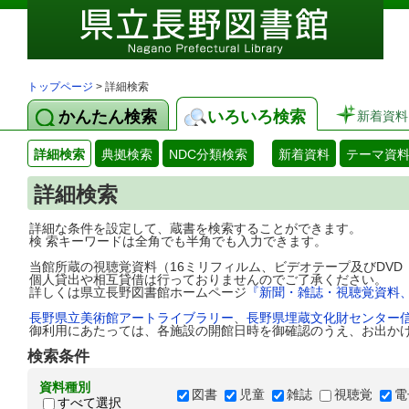
トップページ
> 詳細検索
かんたん検索
いろいろ検索
新着資料
詳細検索
典拠検索
NDC分類検索
新着資料
テーマ資
詳細検索
詳細な条件を設定して、蔵書を検索することができます。
検 索キーワードは全角でも半角でも入力できます。
当館所蔵の視聴覚資料（16ミリフィルム、ビデオテープ及びDV
個人貸出や相互貸借は行っておりませんのでご了承ください。
詳しくは県立長野図書館ホームページ
『新聞・雑誌・視聴覚資料
長野県立美術館アートライブラリー
、
長野県埋蔵文化財センター
御利用にあたっては、各施設の開館日時を御確認のうえ、お出か
検索条件
資料種別
図書
児童
雑誌
視聴覚
電
すべて選択