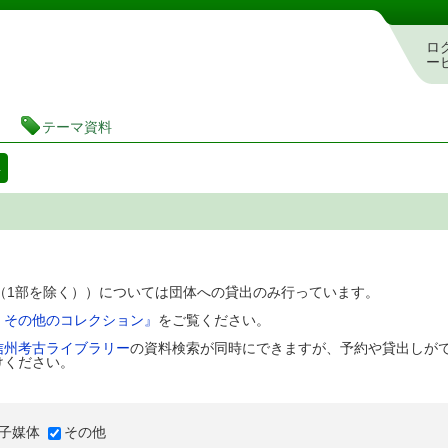
図書館 蔵書検索・予約システム
ロ
ー
テーマ資料
料
D（1部を除く））については団体への貸出のみ行っています。
、その他のコレクション』
をご覧ください。
信州考古ライブラリー
の資料検索が同時にできますが、予約や貸出しが
けください。
子媒体
その他