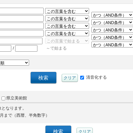
/
～で始まる
清音化する
県立美術館
象となります。
月まで（西暦、半角数字）