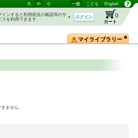
大
中
小
一般
こども
English
0
グインすると利用状況の確認等のサ
ビスを利用できます。
カート
マイライブラリー
できません。