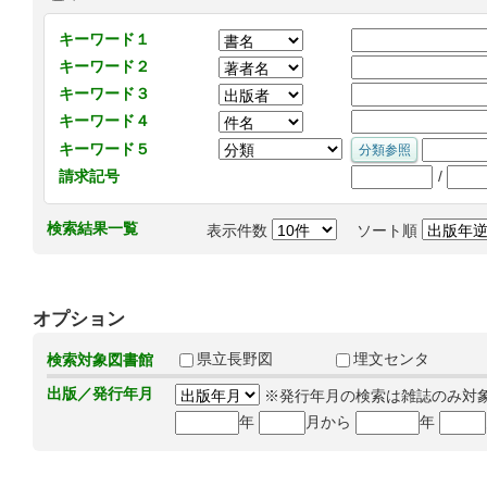
キーワード１
キーワード２
キーワード３
キーワード４
キーワード５
/
請求記号
検索結果一覧
表示件数
ソート順
オプション
県立長野図
埋文センタ
検索対象図書館
出版／発行年月
※発行年月の検索は雑誌のみ対
年
月から
年