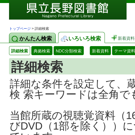
トップページ
> 詳細検索
かんたん検索
いろいろ検索
新着資料
詳細検索
典拠検索
NDC分類検索
新着資料
テーマ資
詳細検索
詳細な条件を設定して、
検 索キーワードは全角で
当館所蔵の視聴覚資料（1
びDVD（1部を除く））