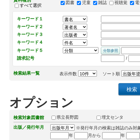
資料種別
図書
児童
雑誌
視聴覚
電
すべて選択
キーワード１
キーワード２
キーワード３
キーワード４
キーワード５
/
請求記号
検索結果一覧
表示件数
ソート順
オプション
県立長野図
埋文センタ
検索対象図書館
出版／発行年月
※発行年月の検索は雑誌のみ対
年
月から
年