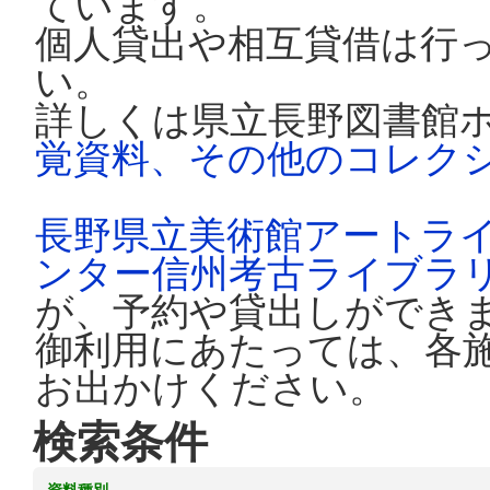
ています。
個人貸出や相互貸借は行
い。
詳しくは県立長野図書館
覚資料、その他のコレク
長野県立美術館アートラ
ンター信州考古ライブラ
が、予約や貸出しができ
御利用にあたっては、各
お出かけください。
検索条件