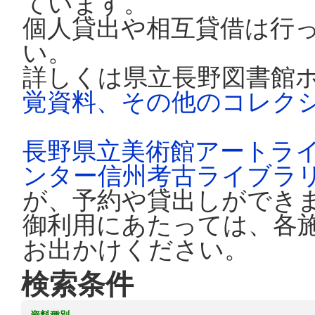
ています。
個人貸出や相互貸借は行
い。
詳しくは県立長野図書館
覚資料、その他のコレク
長野県立美術館アートラ
ンター信州考古ライブラ
が、予約や貸出しができ
御利用にあたっては、各
お出かけください。
検索条件