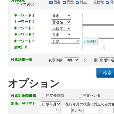
資料種別
図書
児童
雑誌
視聴覚
電
すべて選択
キーワード１
キーワード２
キーワード３
キーワード４
キーワード５
/
請求記号
検索結果一覧
表示件数
ソート順
オプション
県立長野図
埋文センタ
検索対象図書館
出版／発行年月
※発行年月の検索は雑誌のみ対
年
月から
年