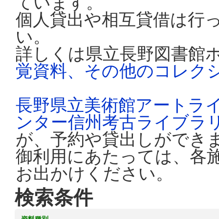
ています。
個人貸出や相互貸借は行
い。
詳しくは県立長野図書館
覚資料、その他のコレク
長野県立美術館アートラ
ンター信州考古ライブラ
が、予約や貸出しができ
御利用にあたっては、各
お出かけください。
検索条件