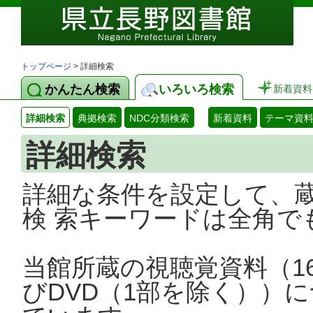
トップページ
> 詳細検索
かんたん検索
いろいろ検索
新着資料
詳細検索
典拠検索
NDC分類検索
新着資料
テーマ資
詳細検索
詳細な条件を設定して、
検 索キーワードは全角で
当館所蔵の視聴覚資料（1
びDVD（1部を除く））