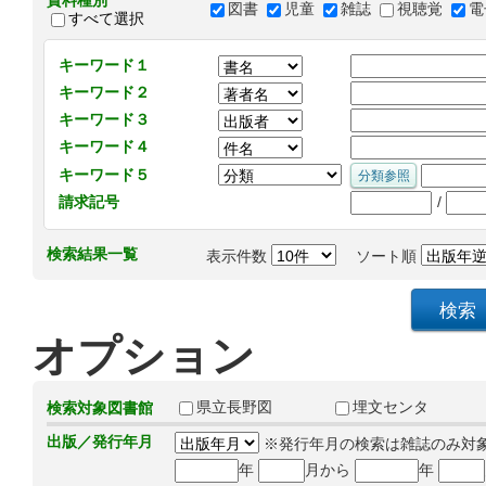
資料種別
図書
児童
雑誌
視聴覚
電
すべて選択
キーワード１
キーワード２
キーワード３
キーワード４
キーワード５
/
請求記号
検索結果一覧
表示件数
ソート順
オプション
県立長野図
埋文センタ
検索対象図書館
出版／発行年月
※発行年月の検索は雑誌のみ対
年
月から
年