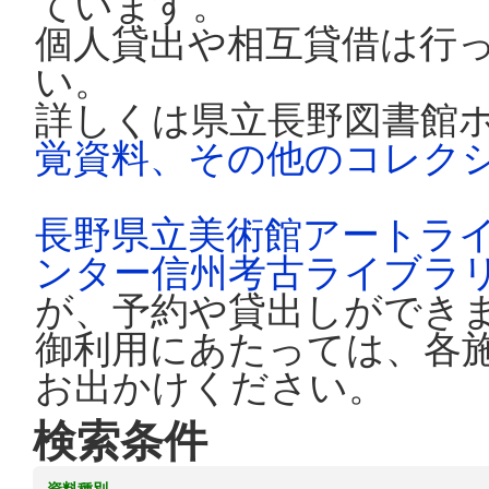
ています。
個人貸出や相互貸借は行
い。
詳しくは県立長野図書館
覚資料、その他のコレク
長野県立美術館アートラ
ンター信州考古ライブラ
が、予約や貸出しができ
御利用にあたっては、各
お出かけください。
検索条件