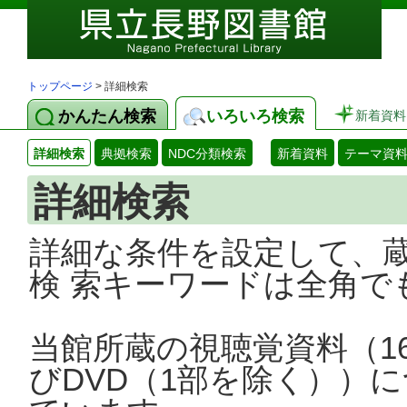
トップページ
> 詳細検索
かんたん検索
いろいろ検索
新着資料
詳細検索
典拠検索
NDC分類検索
新着資料
テーマ資
詳細検索
詳細な条件を設定して、
検 索キーワードは全角で
当館所蔵の視聴覚資料（1
びDVD（1部を除く））