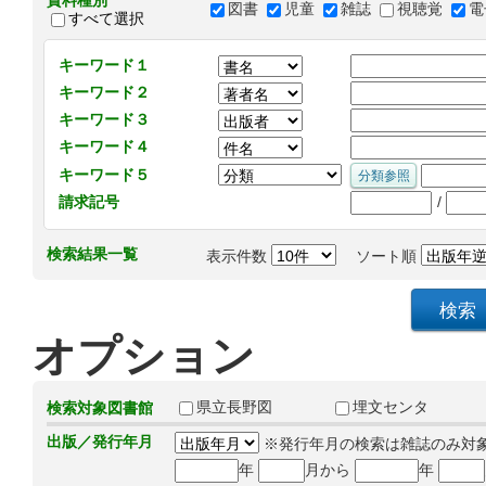
資料種別
図書
児童
雑誌
視聴覚
電
すべて選択
キーワード１
キーワード２
キーワード３
キーワード４
キーワード５
/
請求記号
検索結果一覧
表示件数
ソート順
オプション
県立長野図
埋文センタ
検索対象図書館
出版／発行年月
※発行年月の検索は雑誌のみ対
年
月から
年