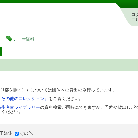
図書館 蔵書検索・予約システム
ロ
ー
テーマ資料
料
D（1部を除く））については団体への貸出のみ行っています。
、その他のコレクション』
をご覧ください。
信州考古ライブラリー
の資料検索が同時にできますが、予約や貸出しが
けください。
子媒体
その他