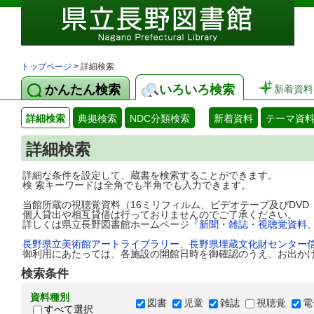
トップページ
> 詳細検索
かんたん検索
いろいろ検索
新着資料
詳細検索
典拠検索
NDC分類検索
新着資料
テーマ資
詳細検索
詳細な条件を設定して、蔵書を検索することができます。
検 索キーワードは全角でも半角でも入力できます。
当館所蔵の視聴覚資料（16ミリフィルム、ビデオテープ及びDV
個人貸出や相互貸借は行っておりませんのでご了承ください。
詳しくは県立長野図書館ホームページ
『新聞・雑誌・視聴覚資料
長野県立美術館アートライブラリー
、
長野県埋蔵文化財センター
御利用にあたっては、各施設の開館日時を御確認のうえ、お出か
検索条件
資料種別
図書
児童
雑誌
視聴覚
電
すべて選択