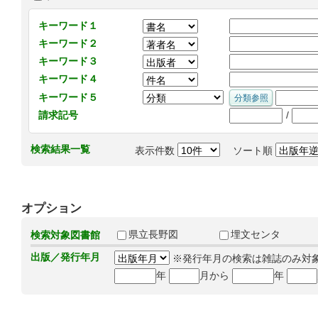
キーワード１
キーワード２
キーワード３
キーワード４
キーワード５
/
請求記号
検索結果一覧
表示件数
ソート順
オプション
県立長野図
埋文センタ
検索対象図書館
出版／発行年月
※発行年月の検索は雑誌のみ対
年
月から
年