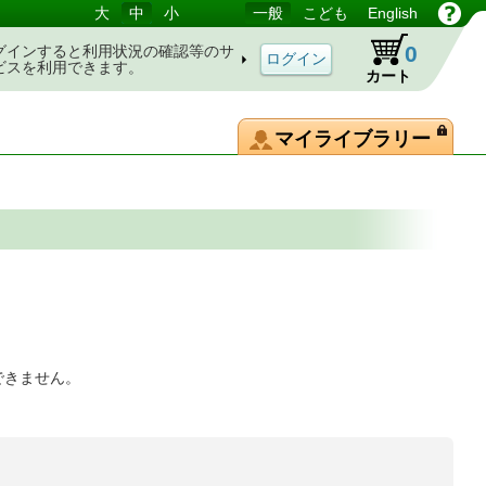
大
中
小
一般
こども
English
0
グインすると利用状況の確認等のサ
ビスを利用できます。
カート
マイライブラリー
できません。