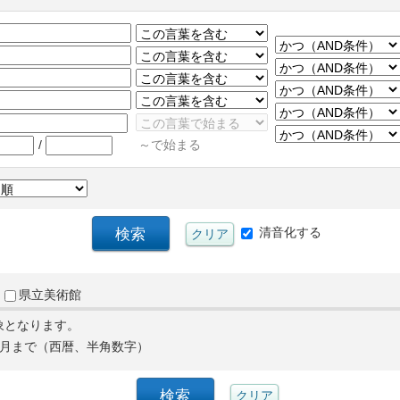
/
～で始まる
清音化する
県立美術館
象となります。
月まで（西暦、半角数字）