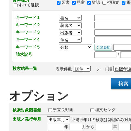
資料種別
図書
児童
雑誌
視聴覚
電
すべて選択
キーワード１
キーワード２
キーワード３
キーワード４
キーワード５
/
請求記号
検索結果一覧
表示件数
ソート順
オプション
県立長野図
埋文センタ
検索対象図書館
出版／発行年月
※発行年月の検索は雑誌のみ対
年
月から
年