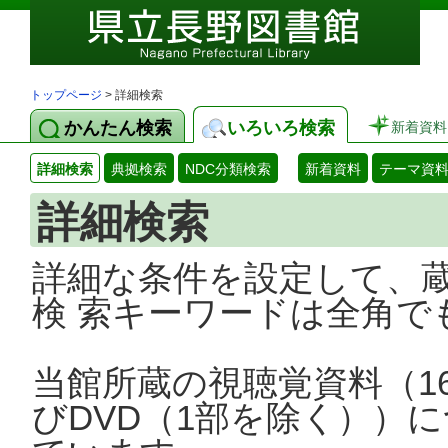
トップページ
> 詳細検索
かんたん検索
いろいろ検索
新着資料
詳細検索
典拠検索
NDC分類検索
新着資料
テーマ資
詳細検索
詳細な条件を設定して、
検 索キーワードは全角で
当館所蔵の視聴覚資料（1
びDVD（1部を除く））