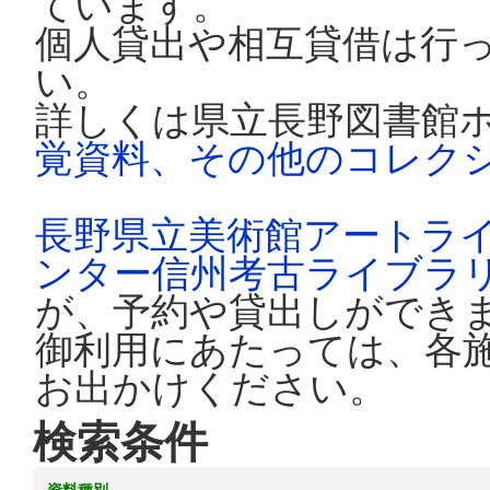
ています。
個人貸出や相互貸借は行
い。
詳しくは県立長野図書館
覚資料、その他のコレク
長野県立美術館アートラ
ンター信州考古ライブラ
が、予約や貸出しができ
御利用にあたっては、各
お出かけください。
検索条件