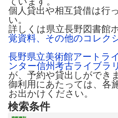
ています。
個人貸出や相互貸借は行
い。
詳しくは県立長野図書館
覚資料、その他のコレク
長野県立美術館アートラ
ンター信州考古ライブラ
が、予約や貸出しができ
御利用にあたっては、各
お出かけください。
検索条件