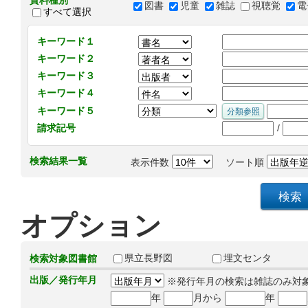
資料種別
図書
児童
雑誌
視聴覚
電
すべて選択
キーワード１
キーワード２
キーワード３
キーワード４
キーワード５
/
請求記号
検索結果一覧
表示件数
ソート順
オプション
県立長野図
埋文センタ
検索対象図書館
出版／発行年月
※発行年月の検索は雑誌のみ対
年
月から
年