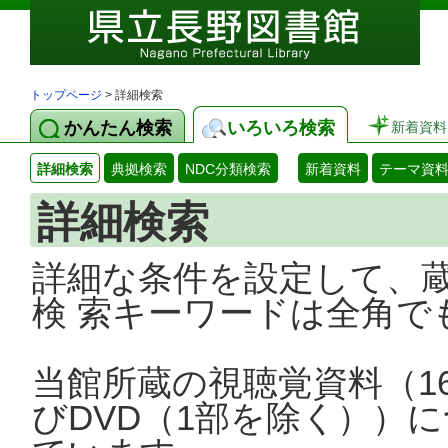
トップページ
> 詳細検索
かんたん検索
いろいろ検索
新着資料
詳細検索
典拠検索
NDC分類検索
新着資料
テーマ資
詳細検索
詳細な条件を設定して、
検 索キーワードは全角で
当館所蔵の視聴覚資料（1
びDVD（1部を除く））