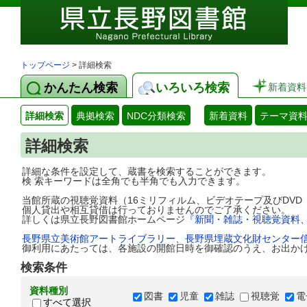
トップページ
> 詳細検索
かんたん検索
いろいろ検索
新着資料
詳細検索
典拠検索
NDC分類検索
新着資料
テーマ資
詳細検索
詳細な条件を設定して、蔵書を検索することができます。
検 索キーワードは全角でも半角でも入力できます。
当館所蔵の視聴覚資料（16ミリフィルム、ビデオテープ及びDV
個人貸出や相互貸借は行っておりませんのでご了承ください。
詳しくは県立長野図書館ホームページ
『新聞・雑誌・視聴覚資料
長野県立美術館アートライブラリー
、
長野県埋蔵文化財センター
御利用にあたっては、各施設の開館日時を御確認のうえ、お出か
検索条件
資料種別
図書
児童
雑誌
視聴覚
電
すべて選択