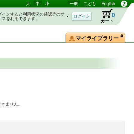
大
中
小
一般
こども
English
0
グインすると利用状況の確認等のサ
ビスを利用できます。
カート
マイライブラリー
できません。