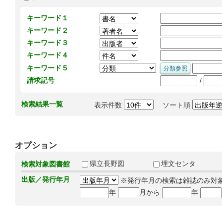
キーワード１
キーワード２
キーワード３
キーワード４
キーワード５
/
請求記号
検索結果一覧
表示件数
ソート順
オプション
県立長野図
埋文センタ
検索対象図書館
出版／発行年月
※発行年月の検索は雑誌のみ対
年
月から
年