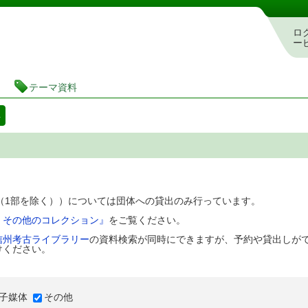
図書館 蔵書検索・予約システム
ロ
ー
テーマ資料
料
D（1部を除く））については団体への貸出のみ行っています。
、その他のコレクション』
をご覧ください。
信州考古ライブラリー
の資料検索が同時にできますが、予約や貸出しが
けください。
子媒体
その他