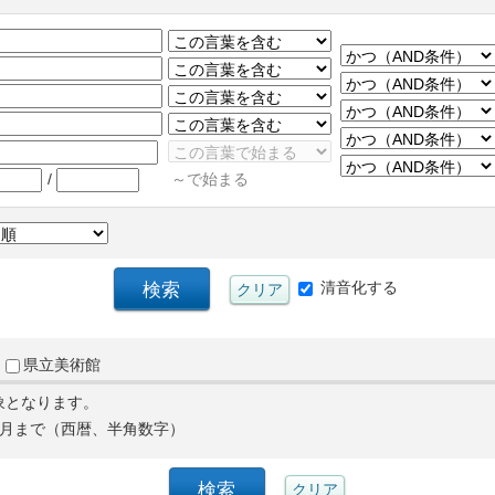
/
～で始まる
清音化する
県立美術館
象となります。
月まで（西暦、半角数字）