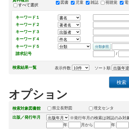
資料種別
図書
児童
雑誌
視聴覚
電
すべて選択
キーワード１
キーワード２
キーワード３
キーワード４
キーワード５
/
請求記号
検索結果一覧
表示件数
ソート順
オプション
県立長野図
埋文センタ
検索対象図書館
出版／発行年月
※発行年月の検索は雑誌のみ対
年
月から
年