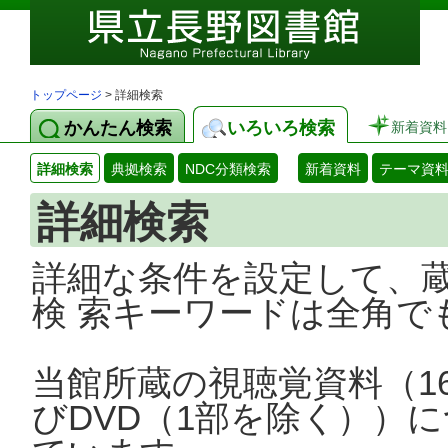
トップページ
> 詳細検索
かんたん検索
いろいろ検索
新着資料
詳細検索
典拠検索
NDC分類検索
新着資料
テーマ資
詳細検索
詳細な条件を設定して、
検 索キーワードは全角で
当館所蔵の視聴覚資料（1
びDVD（1部を除く））