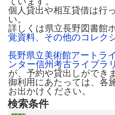
ています。
個人貸出や相互貸借は行
い。
詳しくは県立長野図書館
覚資料、その他のコレク
長野県立美術館アートラ
ンター信州考古ライブラ
が、予約や貸出しができ
御利用にあたっては、各
お出かけください。
検索条件