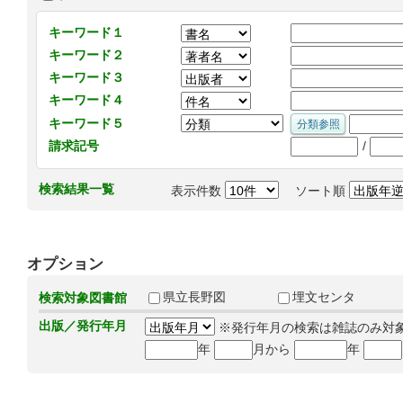
キーワード１
キーワード２
キーワード３
キーワード４
キーワード５
/
請求記号
検索結果一覧
表示件数
ソート順
オプション
県立長野図
埋文センタ
検索対象図書館
出版／発行年月
※発行年月の検索は雑誌のみ対
年
月から
年