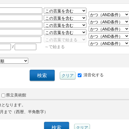
/
～で始まる
清音化する
県立美術館
象となります。
月まで（西暦、半角数字）