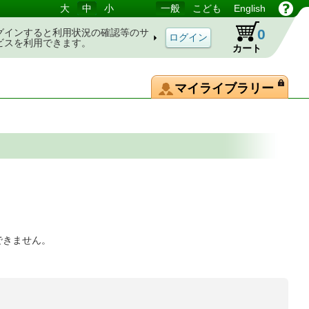
大
中
小
一般
こども
English
0
グインすると利用状況の確認等のサ
ビスを利用できます。
カート
マイライブラリー
できません。