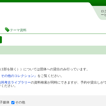
図書館 蔵書検索・予約システム
ロ
ー
テーマ資料
料
D（1部を除く））については団体への貸出のみ行っています。
、その他のコレクション』
をご覧ください。
信州考古ライブラリー
の資料検索が同時にできますが、予約や貸出しが
けください。
子媒体
その他