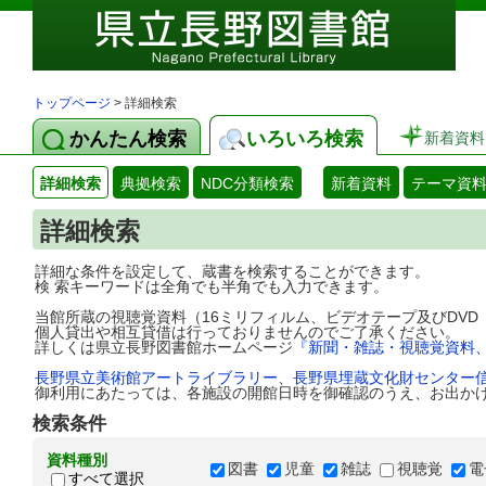
トップページ
> 詳細検索
かんたん検索
いろいろ検索
新着資料
詳細検索
典拠検索
NDC分類検索
新着資料
テーマ資
詳細検索
詳細な条件を設定して、蔵書を検索することができます。
検 索キーワードは全角でも半角でも入力できます。
当館所蔵の視聴覚資料（16ミリフィルム、ビデオテープ及びDV
個人貸出や相互貸借は行っておりませんのでご了承ください。
詳しくは県立長野図書館ホームページ
『新聞・雑誌・視聴覚資料
長野県立美術館アートライブラリー
、
長野県埋蔵文化財センター
御利用にあたっては、各施設の開館日時を御確認のうえ、お出か
検索条件
資料種別
図書
児童
雑誌
視聴覚
電
すべて選択