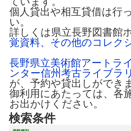
ています。
個人貸出や相互貸借は行
い。
詳しくは県立長野図書館
覚資料、その他のコレク
長野県立美術館アートラ
ンター信州考古ライブラ
が、予約や貸出しができ
御利用にあたっては、各
お出かけください。
検索条件