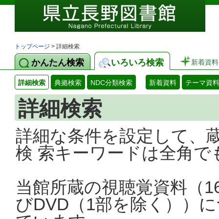
トップページ
> 詳細検索
かんたん検索
いろいろ検索
新着資料
詳細検索
典拠検索
NDC分類検索
新着資料
テーマ資
詳細検索
詳細な条件を設定して、
検 索キーワードは全角で
当館所蔵の視聴覚資料（1
びDVD（1部を除く））