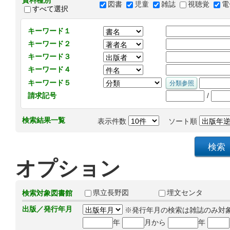
資料種別
図書
児童
雑誌
視聴覚
電
すべて選択
キーワード１
キーワード２
キーワード３
キーワード４
キーワード５
/
請求記号
検索結果一覧
表示件数
ソート順
オプション
県立長野図
埋文センタ
検索対象図書館
出版／発行年月
※発行年月の検索は雑誌のみ対
年
月から
年